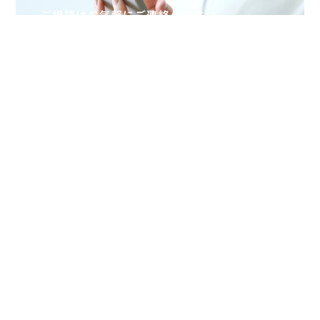
ご相談はお気軽にご連絡ください。
問い合わせをする
〒214-0014
神奈川県川崎市多摩区登戸2256-1
Threeisland Terrace 303
ThreeislandTerrace303, 2256-1, Noborito, Tamaku, Kawasaki-shi, Kanagawa, Japan 214-0014
ABOUT
BUSINESS
NEWS
RECRUIT
CONTACT