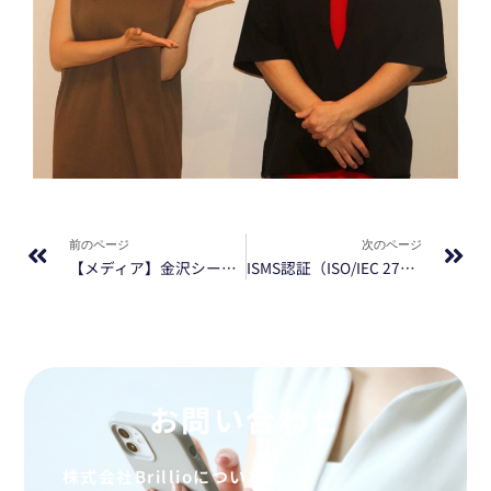
Prev
Ne
前のページ
次のページ
【メディア】金沢シーサイドFM「社長あなたの〇〇教えてください」に当社代表が出演しました
ISMS認証（ISO/IEC 27001:2022）取得のお知らせ
お問い合わせ
株式会社Brillioについての