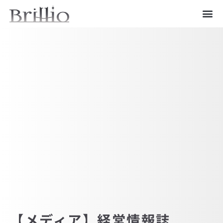
内
メ
容
ニ
を
ュ
ス
ー
キ
ッ
プ
【メディア】経営情報誌